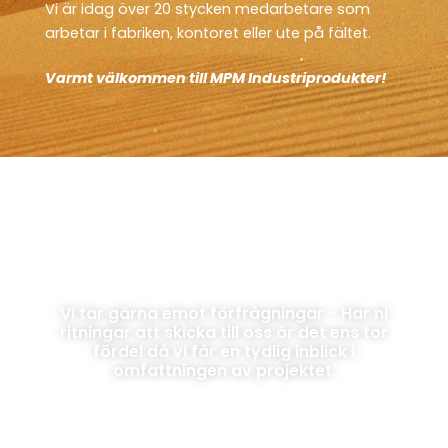
Vi är idag över 20 stycken medarbetare som
arbetar i fabriken, kontoret eller ute på fältet.
Varmt välkommen till MPM Industriprodukter!
Vi tar gärna emot förfrågningar - Har ni
ritningar att skicka till oss är det ens tor
fördel då vi får en tydlig inblick i
omfattningen av projektet.