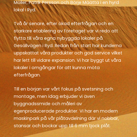
Möller, Patrik Persson och Börje Määttä i en hyrd
lokal i Ryd.
Två år senare, efter ökad efterfrågan och en
starkare etablering av företaget var vi redo att
flytta till våra egna nybyggda lokaler på
Gesällvägen i Ryd. Redan från start har kunderna
uppskattat våra produkter och god service vilket
har lett till vidare expansion. Vi har byggt ut våra
lokaler i omgångar för att kunna möta
efterfrågan.
Till en början var vårt fokus på svetsning och
montage, men idag erbjuder vi även
byggnadssmide och måleri av
egenproducerade produkter. Vi har en modern
maskinpark på vår plåtavdelning där vi nobbar,
stansar och bockar upp till 6 mm tjock plåt.